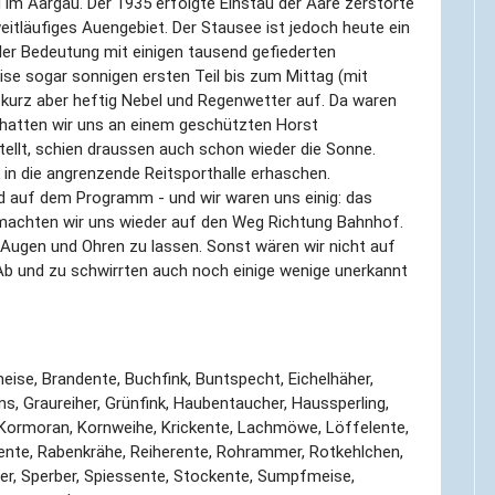
im Aargau. Der 1935 erfolgte Einstau der Aare zerstörte
itläufiges Auengebiet. Der Stausee ist jedoch heute ein
ler Bedeutung mit einigen tausend gefiederten
se sogar sonnigen ersten Teil bis zum Mittag (mit
kurz aber heftig Nebel und Regenwetter auf. Da waren
 hatten wir uns an einem geschützten Horst
ellt, schien draussen auch schon wieder die Sonne.
 in die angrenzende Reitsporthalle erhaschen.
 auf dem Programm - und wir waren uns einig: das
achten wir uns wieder auf den Weg Richtung Bahnhof.
n Augen und Ohren zu lassen. Sonst wären wir nicht auf
b und zu schwirrten auch noch einige wenige unerkannt
eise, Brandente, Buchfink, Buntspecht, Eichelhäher,
gans, Graureiher, Grünfink, Haubentaucher, Haussperling,
 Kormoran, Kornweihe, Krickente, Lachmöwe, Löffelente,
nte, Rabenkrähe, Reiherente, Rohrammer, Rotkehlchen,
iher, Sperber, Spiessente, Stockente, Sumpfmeise,