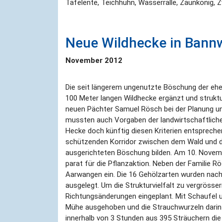
Tafelente, Teichhuhn, Wasserralle, Zaunkönig, 
Neue Wildhecke in Bannw
November 2012
Die seit längerem ungenutzte Böschung der eh
100 Meter langen Wildhecke ergänzt und strukt
neuen Pächter Samuel Rösch bei der Planung und
mussten auch Vorgaben der landwirtschaftliche
Hecke doch künftig diesen Kriterien entsprechen
schützenden Korridor zwischen dem Wald und 
ausgerichteten Böschung bilden. Am 10. Novem
parat für die Pflanzaktion. Neben der Familie
Aarwangen ein. Die 16 Gehölzarten wurden nac
ausgelegt. Um die Strukturvielfalt zu vergrösse
Richtungsänderungen eingeplant. Mit Schaufel 
Mühe ausgehoben und die Strauchwurzeln darin
innerhalb von 3 Stunden aus 395 Sträuchern die 