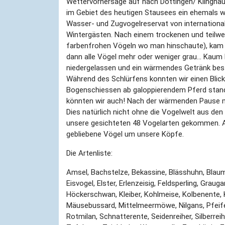
Wettervorhersage auf nach Döttingen/ Klingnau 
im Gebiet des heutigen Stausees ein ehemals we
Wasser- und Zugvogelreservat von internationa
Wintergästen. Nach einem trockenen und teilwei
farbenfrohen Vögeln wo man hinschaute), kam 
dann alle Vögel mehr oder weniger grau… Kaum
niedergelassen und ein wärmendes Getränk best
Während des Schlürfens konnten wir einen Blick
Bogenschiessen ab galoppierendem Pferd stand
könnten wir auch! Nach der wärmenden Pause m
Dies natürlich nicht ohne die Vogelwelt aus de
unsere gesichteten 48 Vogelarten gekommen. A
gebliebene Vögel um unsere Köpfe.
Die Artenliste:
Amsel, Bachstelze, Bekassine, Blässhuhn, Blaum
Eisvogel, Elster, Erlenzeisig, Feldsperling, Grau
Höckerschwan, Kleiber, Kohlmeise, Kolbenente,
Mäusebussard, Mittelmeermöwe, Nilgans, Pfeife
Rotmilan, Schnatterente, Seidenreiher, Silberre