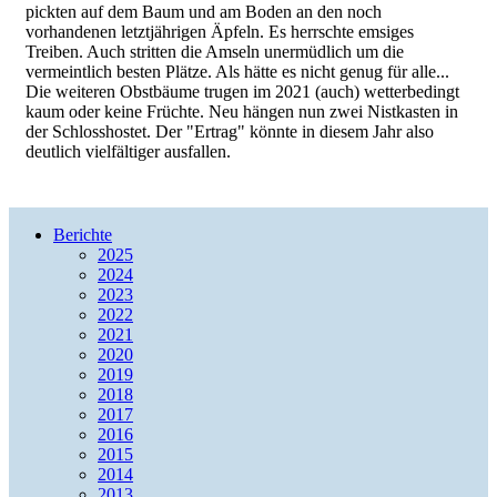
pickten auf dem Baum und am Boden an den noch
vorhandenen letztjährigen Äpfeln. Es herrschte emsiges
Treiben. Auch stritten die Amseln unermüdlich um die
vermeintlich besten Plätze. Als hätte es nicht genug für alle...
Die weiteren Obstbäume trugen im 2021 (auch) wetterbedingt
kaum oder keine Früchte. Neu hängen nun zwei Nistkasten in
der Schlosshostet. Der "Ertrag" könnte in diesem Jahr also
deutlich vielfältiger ausfallen.
Berichte
2025
2024
2023
2022
2021
2020
2019
2018
2017
2016
2015
2014
2013