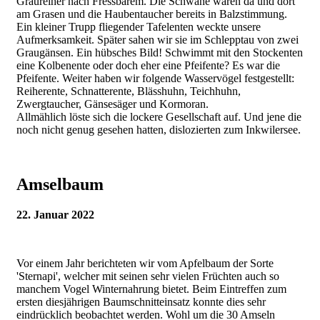
Graureiher nach Fressbarem. Die Schwäne waren da und dort
am Grasen und die Haubentaucher bereits in Balzstimmung.
Ein kleiner Trupp fliegender Tafelenten weckte unsere
Aufmerksamkeit. Später sahen wir sie im Schlepptau von zwei
Graugänsen. Ein hübsches Bild! Schwimmt mit den Stockenten
eine Kolbenente oder doch eher eine Pfeifente? Es war die
Pfeifente. Weiter haben wir folgende Wasservögel festgestellt:
Reiherente, Schnatterente, Blässhuhn, Teichhuhn,
Zwergtaucher, Gänsesäger und Kormoran.
Allmählich löste sich die lockere Gesellschaft auf. Und jene die
noch nicht genug gesehen hatten, dislozierten zum Inkwilersee.
Amselbaum
22. Januar 2022
Vor einem Jahr berichteten wir vom Apfelbaum der Sorte
'Sternapi', welcher mit seinen sehr vielen Früchten auch so
manchem Vogel Winternahrung bietet. Beim Eintreffen zum
ersten diesjährigen Baumschnitteinsatz konnte dies sehr
eindrücklich beobachtet werden. Wohl um die 30 Amseln