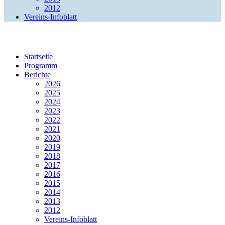
2012
Vereins-Infoblatt
Vogelschutz Aarwangen, 4912 Aarwangen
Startseite
Programm
Berichte
2026
2025
2024
2023
2022
2021
2020
2019
2018
2017
2016
2015
2014
2013
2012
Vereins-Infoblatt