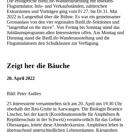
Die erfolgreiche BirdLife-Wanderaustellung mit Insekten-
Flugsimulator, Info- und Verkaufsständen, zahlreichen
Exkursionen und Vorträgen ging vom Fr 27. bis Di 31. Mai
2022 in Langenthal über die Bühne. Es war ein gemeinsamer
Grossanlass von den vier regionalen BirdLife-Sektionen und
"langenthal on the move". Von Freitag bis Sonntag stand das
Jubiläumsprogramm allen Interessierten offen. Am Montag und
Dienstag stand die BirdLife-Wanderausstellung und die
Flugsimulatoren den Schulklassen zur Verfügung.
Zeigt her die Bäuche
20. April 2022
Bild: Peter Andres
25 Interessierte versammelten sich am 20. April um 19:30 Uhr
oberhalb der Risi-Grube in Aarwangen. Die Biologin Beatrice
Lüscher, bei der karch (Koordinationsstelle für Amphibien &
Reptilienschutz in der Schweiz) verantwortlich für das Gebiet
Oberaargau, leitete diese Abendexkursion. Amphibien leben in
überraschend unterschiedlichen Lebensräumen. Kiesgruben