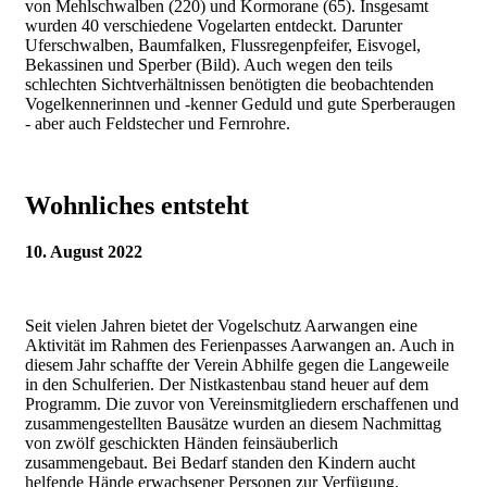
von Mehlschwalben (220) und Kormorane (65). Insgesamt
wurden 40 verschiedene Vogelarten entdeckt. Darunter
Uferschwalben, Baumfalken, Flussregenpfeifer, Eisvogel,
Bekassinen und Sperber (Bild). Auch wegen den teils
schlechten Sichtverhältnissen benötigten die beobachtenden
Vogelkennerinnen und -kenner Geduld und gute Sperberaugen
- aber auch Feldstecher und Fernrohre.
Wohnliches entsteht
10. August 2022
Seit vielen Jahren bietet der Vogelschutz Aarwangen eine
Aktivität im Rahmen des Ferienpasses Aarwangen an. Auch in
diesem Jahr schaffte der Verein Abhilfe gegen die Langeweile
in den Schulferien. Der Nistkastenbau stand heuer auf dem
Programm. Die zuvor von Vereinsmitgliedern erschaffenen und
zusammengestellten Bausätze wurden an diesem Nachmittag
von zwölf geschickten Händen feinsäuberlich
zusammengebaut. Bei Bedarf standen den Kindern aucht
helfende Hände erwachsener Personen zur Verfügung.