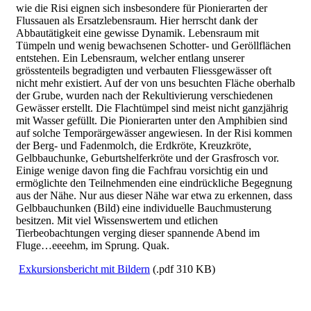
wie die Risi eignen sich insbesondere für Pionierarten der
Flussauen als Ersatzlebensraum. Hier herrscht dank der
Abbautätigkeit eine gewisse Dynamik. Lebensraum mit
Tümpeln und wenig bewachsenen Schotter- und Geröllflächen
entstehen. Ein Lebensraum, welcher entlang unserer
grösstenteils begradigten und verbauten Fliessgewässer oft
nicht mehr existiert. Auf der von uns besuchten Fläche oberhalb
der Grube, wurden nach der Rekultivierung verschiedenen
Gewässer erstellt. Die Flachtümpel sind meist nicht ganzjährig
mit Wasser gefüllt. Die Pionierarten unter den Amphibien sind
auf solche Temporärgewässer angewiesen. In der Risi kommen
der Berg- und Fadenmolch, die Erdkröte, Kreuzkröte,
Gelbbauchunke, Geburtshelferkröte und der Grasfrosch vor.
Einige wenige davon fing die Fachfrau vorsichtig ein und
ermöglichte den Teilnehmenden eine eindrückliche Begegnung
aus der Nähe. Nur aus dieser Nähe war etwa zu erkennen, dass
Gelbbauchunken (Bild) eine individuelle Bauchmusterung
besitzen. Mit viel Wissenswertem und etlichen
Tierbeobachtungen verging dieser spannende Abend im
Fluge…eeeehm, im Sprung. Quak.
Exkursionsbericht mit Bildern
(.pdf 310 KB)