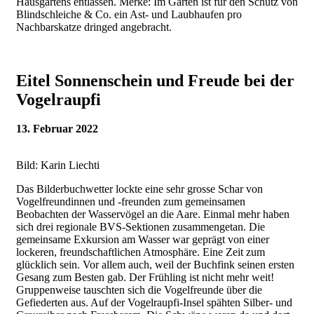
Hausgartens entlassen. Merke: Im Garten ist für den Schutz von
Blindschleiche & Co. ein Ast- und Laubhaufen pro
Nachbarskatze dringed angebracht.
Eitel Sonnenschein und Freude bei der
Vogelraupfi
13. Februar 2022
Bild: Karin Liechti
Das Bilderbuchwetter lockte eine sehr grosse Schar von
Vogelfreundinnen und -freunden zum gemeinsamen
Beobachten der Wasservögel an die Aare. Einmal mehr haben
sich drei regionale BVS-Sektionen zusammengetan. Die
gemeinsame Exkursion am Wasser war geprägt von einer
lockeren, freundschaftlichen Atmosphäre. Eine Zeit zum
glücklich sein. Vor allem auch, weil der Buchfink seinen ersten
Gesang zum Besten gab. Der Frühling ist nicht mehr weit!
Gruppenweise tauschten sich die Vogelfreunde über die
Gefiederten aus. Auf der Vogelraupfi-Insel spähten Silber- und