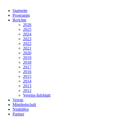
Vogelschutz Aarwangen, 4912 Aarwangen
Startseite
Programm
Berichte
2026
2025
2024
2023
2022
2021
2020
2019
2018
2017
2016
2015
2014
2013
2012
Vereins-Infoblatt
Verein
Mitgliedschaft
Nisthilfen
Partner