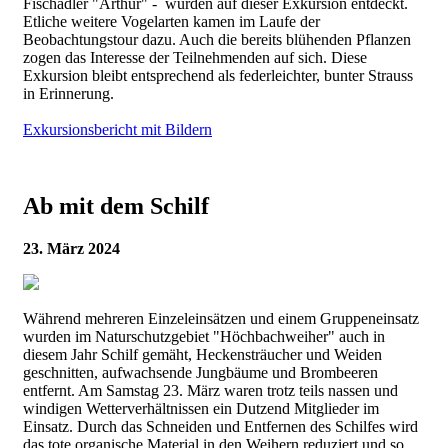
Fischadler "Arthur" - wurden auf dieser Exkursion entdeckt.
Etliche weitere Vogelarten kamen im Laufe der
Beobachtungstour dazu. Auch die bereits blühenden Pflanzen
zogen das Interesse der Teilnehmenden auf sich. Diese
Exkursion bleibt entsprechend als federleichter, bunter Strauss
in Erinnerung.
Exkursionsbericht mit Bildern
Ab mit dem Schilf
23. März 2024
Während mehreren Einzeleinsätzen und einem Gruppeneinsatz
wurden im Naturschutzgebiet "Höchbachweiher" auch in
diesem Jahr Schilf gemäht, Heckensträucher und Weiden
geschnitten, aufwachsende Jungbäume und Brombeeren
entfernt. Am Samstag 23. März waren trotz teils nassen und
windigen Wetterverhältnissen ein Dutzend Mitglieder im
Einsatz. Durch das Schneiden und Entfernen des Schilfes wird
das tote organische Material in den Weihern reduziert und so