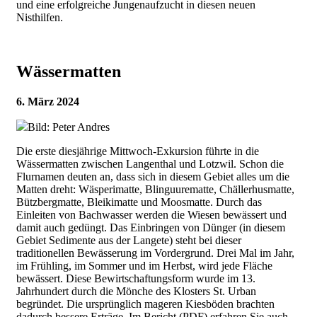
und eine erfolgreiche Jungenaufzucht in diesen neuen
Nisthilfen.
Wässermatten
6. März 2024
Bild: Peter Andres
Die erste diesjährige Mittwoch-Exkursion führte in die
Wässermatten zwischen Langenthal und Lotzwil. Schon die
Flurnamen deuten an, dass sich in diesem Gebiet alles um die
Matten dreht: Wäsperimatte, Blinguurematte, Chällerhusmatte,
Bützbergmatte, Bleikimatte und Moosmatte. Durch das
Einleiten von Bachwasser werden die Wiesen bewässert und
damit auch gedüngt. Das Einbringen von Dünger (in diesem
Gebiet Sedimente aus der Langete) steht bei dieser
traditionellen Bewässerung im Vordergrund. Drei Mal im Jahr,
im Frühling, im Sommer und im Herbst, wird jede Fläche
bewässert. Diese Bewirtschaftungsform wurde im 13.
Jahrhundert durch die Mönche des Klosters St. Urban
begründet. Die ursprünglich mageren Kiesböden brachten
dadurch bessere Erträge. Im Bericht (PDF) erfahren Sie auch,